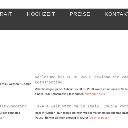
RAIT
HOCHZEIT
PREISE
KONTAK
Verlosung bis 28.02.2020: gewinne ein Pa
Fotoshooting
liebt zu werden.“ George
Valentinstags-Special Aktion: Bis 28.02.2020 könnt ihr an meiner Verl
einem Paar-Fotoshooting teilnehmen
View full post »
ait-Shooting
Take a walk with me in Italy! Couple Por
ür ein sonniges
Hallo ihr Lieben, nun melde ich mich wieder mit einem Blogbeitrag nac
st »
Pause. Es war ziemlich stressig in letzter
View full post »