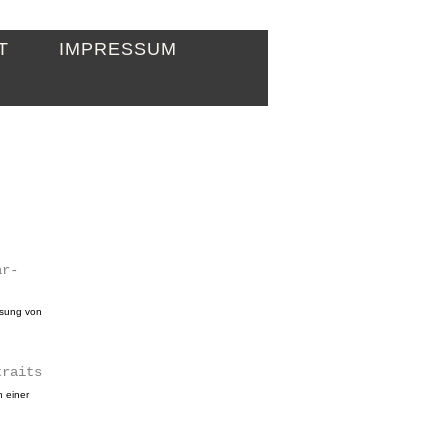
T
IMPRESSUM
ar-
osung von
traits
h einer