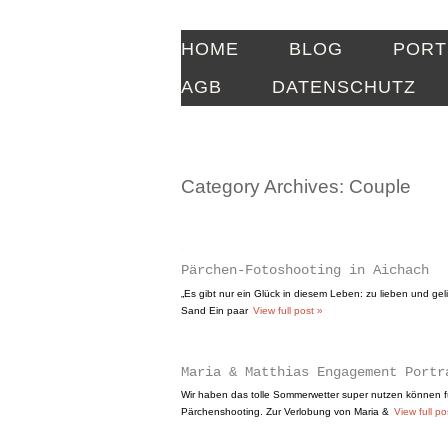
HOME
BLOG
PORT
AGB
DATENSCHUTZ
Category Archives:
Couple
Pärchen-Fotoshooting in Aichach
„Es gibt nur ein Glück in diesem Leben: zu lieben und ge
Sand Ein paar
View full post »
Maria & Matthias Engagement Portr
Wir haben das tolle Sommerwetter super nutzen können f
Pärchenshooting. Zur Verlobung von Maria &
View full po