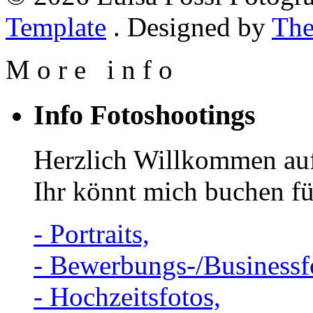
Template
. Designed by
The
M
o
r
e
i
n
f
o
Info Fotoshootings
Herzlich Willkommen auf
Ihr könnt mich buchen fü
- Portraits,
- Bewerbungs-/Businessf
- Hochzeitsfotos,