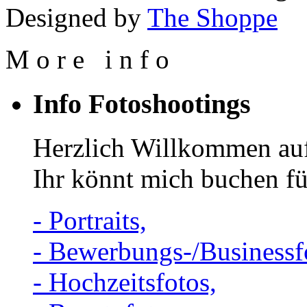
Designed by
The Shoppe
M
o
r
e
i
n
f
o
Info Fotoshootings
Herzlich Willkommen auf
Ihr könnt mich buchen fü
- Portraits,
- Bewerbungs-/Businessf
- Hochzeitsfotos,