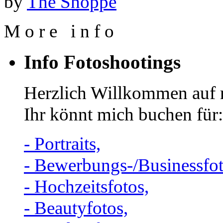
by
The Shoppe
M
o
r
e
i
n
f
o
Info Fotoshootings
Herzlich Willkommen auf 
Ihr könnt mich buchen für:
- Portraits,
- Bewerbungs-/Businessfot
- Hochzeitsfotos,
- Beautyfotos,