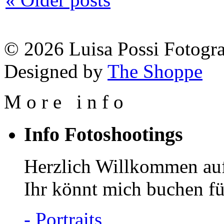
© 2026 Luisa Possi Fotogra
Designed by
The Shoppe
M
o
r
e
i
n
f
o
Info Fotoshootings
Herzlich Willkommen auf
Ihr könnt mich buchen fü
- Portraits,