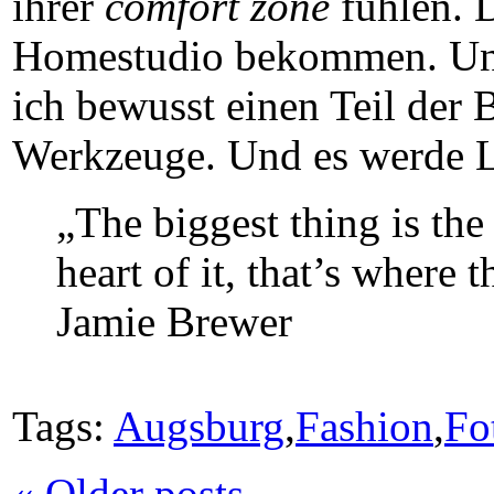
ihrer
comfort zone
fühlen. 
Homestudio bekommen. Und d
ich bewusst einen Teil der B
Werkzeuge. Und es werde L
„The biggest thing is the 
heart of it, that’s where 
Jamie Brewer
Tags:
Augsburg
,
Fashion
,
Fo
« Older posts