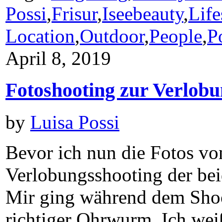
Possi
,
Frisur
,
Iseebeauty
,
Life
Location
,
Outdoor
,
People
,
Po
April 8, 2019
Fotoshooting zur Verlob
by
Luisa Possi
Bevor ich nun die Fotos vo
Verlobungsshooting der bei
Mir ging während dem Shoot
richtiger Ohrwurm. Ich weiß