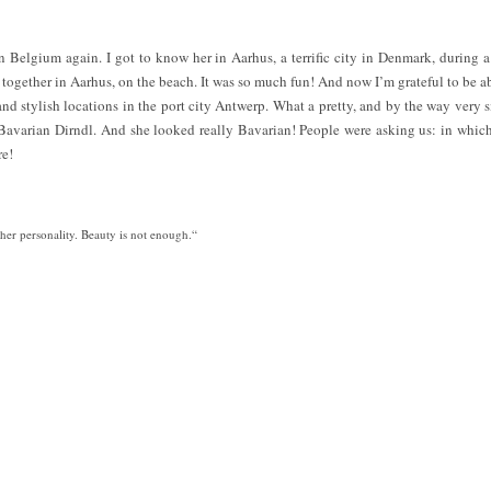
in Belgium again. I got to know her in Aarhus, a terrific city in Denmark, during 
together in Aarhus, on the beach. It was so much fun! And now I’m grateful to be a
d stylish locations in the port city Antwerp. What a pretty, and by the way very s
 Bavarian Dirndl. And she looked really Bavarian! People were asking us: in whi
re!
 her personality. Beauty is not enough.“