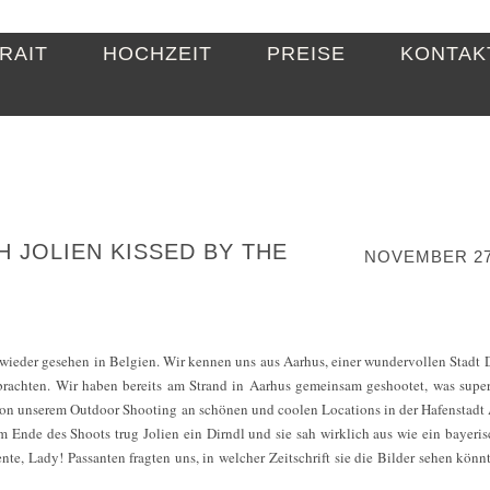
RAIT
HOCHZEIT
PREISE
KONTAK
 JOLIEN KISSED BY THE
NOVEMBER 27
wieder gesehen in Belgien. Wir kennen uns aus Aarhus, einer wundervollen Stadt
brachten. Wir haben bereits am Strand in Aarhus gemeinsam geshootet, was super
 von unserem Outdoor Shooting an schönen und coolen Locations in der Hafenstad
m Ende des Shoots trug Jolien ein Dirndl und sie sah wirklich aus wie ein bayeri
nte, Lady! Passanten fragten uns, in welcher Zeitschrift sie die Bilder sehen könnt