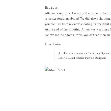
Hey guys!
After over one year I saw my dear friend Jolien 
semester studying abroad. We did also a shooting 
you pictures from my new shooting in beautiful an
At the end of the shooting Jolien was wearing a
can we see the photos? Well, you can see them he
Love, Luisa
„I really admire a woman for her intelligence,
Roberto Cavalli (Italian Fashion Designer)