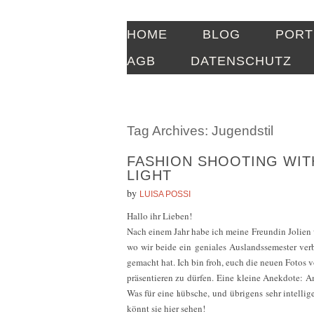
HOME
BLOG
PORT
AGB
DATENSCHUTZ
Tag Archives:
Jugendstil
FASHION SHOOTING WITH
LIGHT
by
LUISA POSSI
Hallo ihr Lieben!
Nach einem Jahr habe ich meine Freundin Jolien 
wo wir beide ein geniales Auslandssemester ver
gemacht hat. Ich bin froh, euch die neuen Fotos
präsentieren zu dürfen. Eine kleine Anekdote: A
Was für eine hübsche, und übrigens sehr intellige
könnt sie hier sehen!