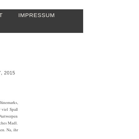
T
IMPRESSUM
, 2015
 Dänemarks,
 viel Spaß
t Antwerpen
sches Madl.
en. Na, ihr