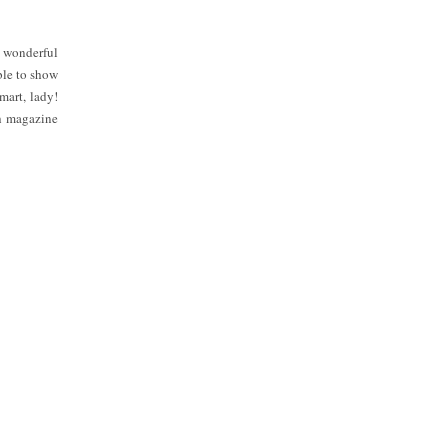
a wonderful
ble to show
mart, lady!
ch magazine