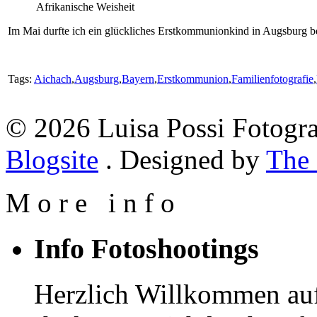
Afrikanische Weisheit
Im Mai durfte ich ein glückliches Erstkommunionkind in Augsburg be
Tags:
Aichach
,
Augsburg
,
Bayern
,
Erstkommunion
,
Familienfotografie
,
© 2026 Luisa Possi Fotogra
Blogsite
. Designed by
The
M
o
r
e
i
n
f
o
Info Fotoshootings
Herzlich Willkommen auf