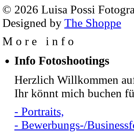
© 2026 Luisa Possi Fotogra
Designed by
The Shoppe
M
o
r
e
i
n
f
o
Info Fotoshootings
Herzlich Willkommen auf
Ihr könnt mich buchen fü
- Portraits,
- Bewerbungs-/Businessf