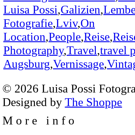
Luisa Possi
,
Galizien
,
Lembe
Fotografie
,
Lviv
,
On
Location
,
People
,
Reise
,
Reis
Photography
,
Travel
,
travel 
Augsburg
,
Vernissage
,
Vinta
© 2026 Luisa Possi Fotogra
Designed by
The Shoppe
M
o
r
e
i
n
f
o