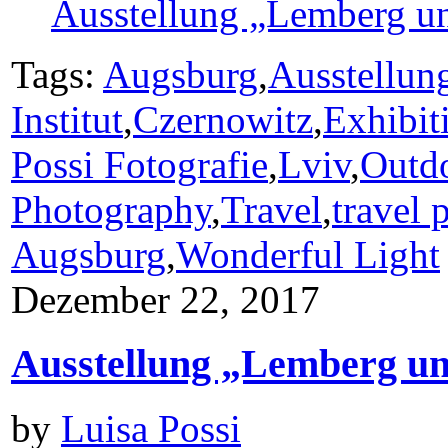
Ausstellung „Lemberg un
Tags:
Augsburg
,
Ausstellun
Institut
,
Czernowitz
,
Exhibit
Possi Fotografie
,
Lviv
,
Outd
Photography
,
Travel
,
travel 
Augsburg
,
Wonderful Light
Dezember 22, 2017
Ausstellung „Lemberg un
by
Luisa Possi