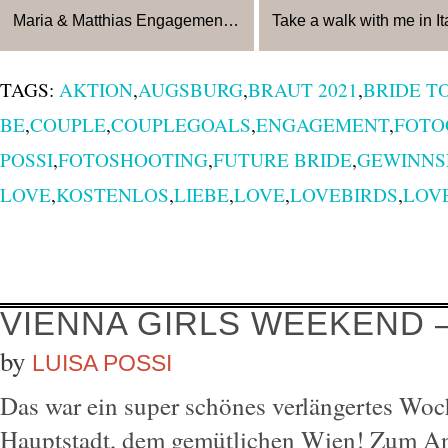
Maria & Matthias Engagement Portrait-Shooting
Wir haben das tolle Sommerwetter super
Hallo ihr Lieben, nun melde ich
nutzen können für ein sonniges
wieder mit einem Blogbeitrag na
TAGS:
AKTION
,
AUGSBURG
,
BRAUT 2021
,
BRIDE T
Pärchenshooting. Zur Verlobung von
Pause. Es war ziemlich stressig in
Maria &
BE
,
COUPLE
,
COUPLEGOALS
,
ENGAGEMENT
,
FOTO
View full post »
View full post »
POSSI
,
FOTOSHOOTING
,
FUTURE BRIDE
,
GEWINNS
LOVE
,
KOSTENLOS
,
LIEBE
,
LOVE
,
LOVEBIRDS
,
LOV
VIENNA GIRLS WEEKEND 
by
LUISA POSSI
Das war ein super schönes verlängertes Woc
Hauptstadt, dem gemütlichen Wien! Zum Anl