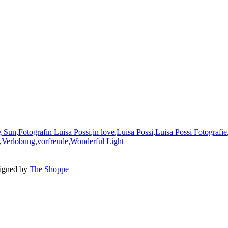
g Sun
,
Fotografin Luisa Possi
,
in love
,
Luisa Possi
,
Luisa Possi Fotografie
,
Verlobung
,
vorfreude
,
Wonderful Light
igned by
The Shoppe