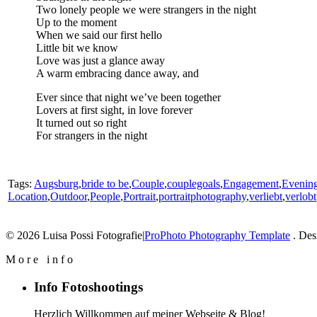
Two lonely people we were strangers in the night
Up to the moment
When we said our first hello
Little bit we know
Love was just a glance away
A warm embracing dance away, and
Ever since that night we’ve been together
Lovers at first sight, in love forever
It turned out so right
For strangers in the night
Tags:
Augsburg
,
bride to be
,
Couple
,
couplegoals
,
Engagement
,
Evenin
Location
,
Outdoor
,
People
,
Portrait
,
portraitphotography
,
verliebt
,
verlobt
© 2026 Luisa Possi Fotografie
|
ProPhoto Photography Template
. Des
M
o
r
e
i
n
f
o
Info Fotoshootings
Herzlich Willkommen auf meiner Webseite & Blog!