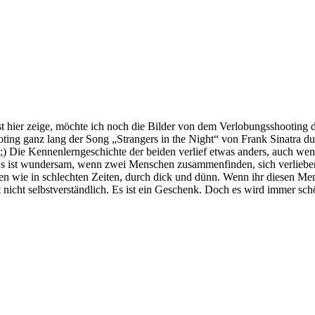
 hier zeige, möchte ich noch die Bilder von dem Verlobungsshooting d
ng ganz lang der Song „Strangers in the Night“ von Frank Sinatra dur
 ;) Die Kennenlerngeschichte der beiden verlief etwas anders, auch wen
 Es ist wundersam, wenn zwei Menschen zusammenfinden, sich verlieben
uten wie in schlechten Zeiten, durch dick und dünn. Wenn ihr diesen M
t nicht selbstverständlich. Es ist ein Geschenk. Doch es wird immer schön