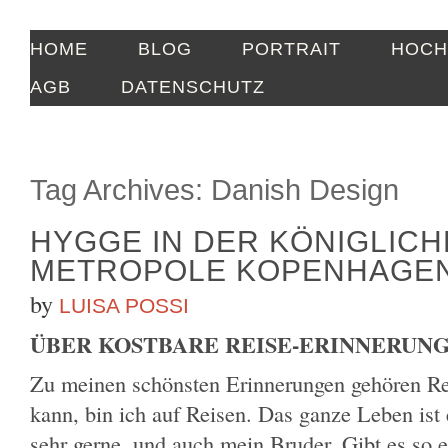
HOME
BLOG
PORTRAIT
HOCH
AGB
DATENSCHUTZ
Tag Archives:
Danish Design
HYGGE IN DER KÖNIGLIC
METROPOLE KOPENHAGE
by
LUISA POSSI
ÜBER KOSTBARE REISE-ERINNERUN
Zu meinen schönsten Erinnerungen gehören Rei
kann, bin ich auf Reisen. Das ganze Leben ist 
sehr gerne, und auch mein Bruder. Gibt es so 