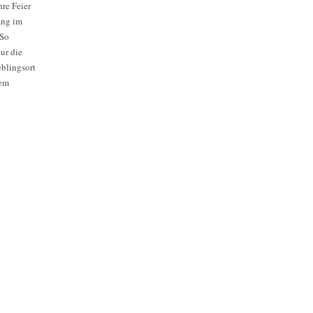
hre Feier
ang im
 So
ur die
blingsort
nem