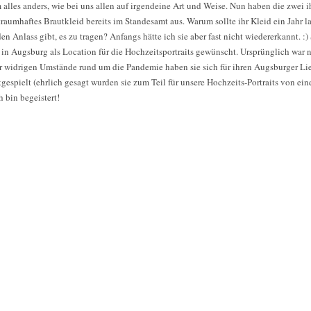
 alles anders, wie bei uns allen auf irgendeine Art und Weise. Nun haben die zwei i
raumhaftes Brautkleid bereits im Standesamt aus. Warum sollte ihr Kleid ein Jahr l
 Anlass gibt, es zu tragen? Anfangs hätte ich sie aber fast nicht wiedererkannt. :)
in Augsburg als Location für die Hochzeitsportraits gewünscht. Ursprünglich war n
r widrigen Umstände rund um die Pandemie haben sie sich für ihren Augsburger Lie
espielt (ehrlich gesagt wurden sie zum Teil für unsere Hochzeits-Portraits von ei
h bin begeistert!