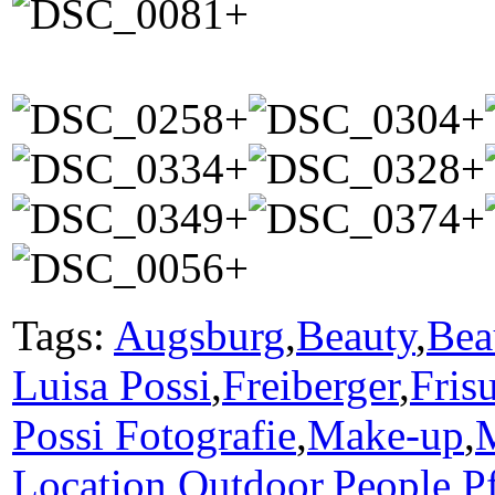
Tags:
Augsburg
,
Beauty
,
Bea
Luisa Possi
,
Freiberger
,
Frisu
Possi Fotografie
,
Make-up
,
Location
,
Outdoor
,
People
,
P