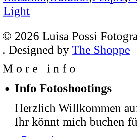
Light
© 2026 Luisa Possi Fotogra
. Designed by
The Shoppe
M
o
r
e
i
n
f
o
Info Fotoshootings
Herzlich Willkommen auf
Ihr könnt mich buchen fü