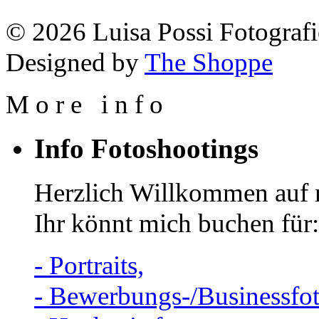
© 2026 Luisa Possi Fotografi
Designed by
The Shoppe
M
o
r
e
i
n
f
o
Info Fotoshootings
Herzlich Willkommen auf 
Ihr könnt mich buchen für:
- Portraits,
- Bewerbungs-/Businessfot