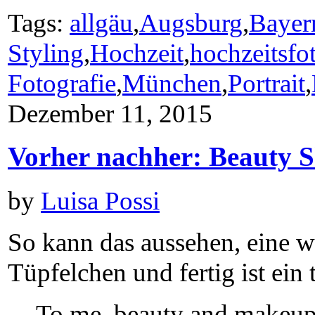
Tags:
allgäu
,
Augsburg
,
Bayer
Styling
,
Hochzeit
,
hochzeitsfo
Fotografie
,
München
,
Portrait
,
Dezember 11, 2015
Vorher nachher: Beauty 
by
Luisa Possi
So kann das aussehen, eine w
Tüpfelchen und fertig ist ei
To me, beauty and makeup a