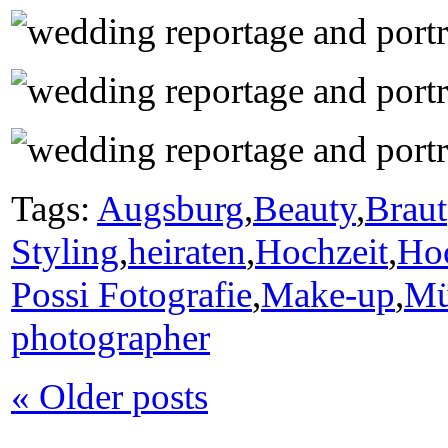
Tags:
Augsburg
,
Beauty
,
Braut
Styling
,
heiraten
,
Hochzeit
,
Hoc
Possi Fotografie
,
Make-up
,
Mü
photographer
« Older posts