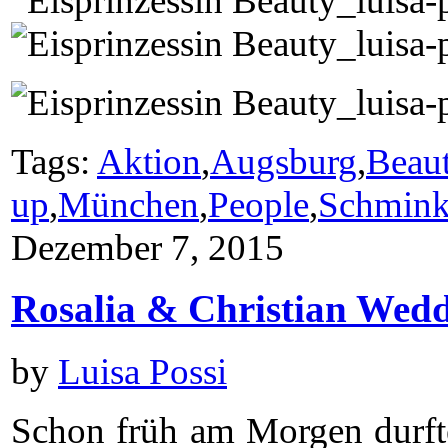
Tags:
Aktion
,
Augsburg
,
Beau
up
,
München
,
People
,
Schmin
Dezember 7, 2015
Rosalia & Christian Wedd
by
Luisa Possi
Schon früh am Morgen durfte 