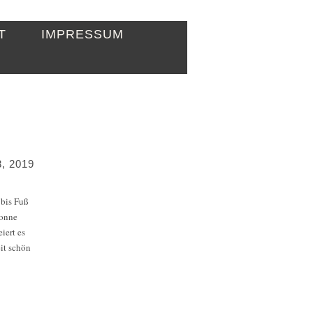
T
IMPRESSUM
, 2019
 bis Fuß
Sonne
iert es
eit schön