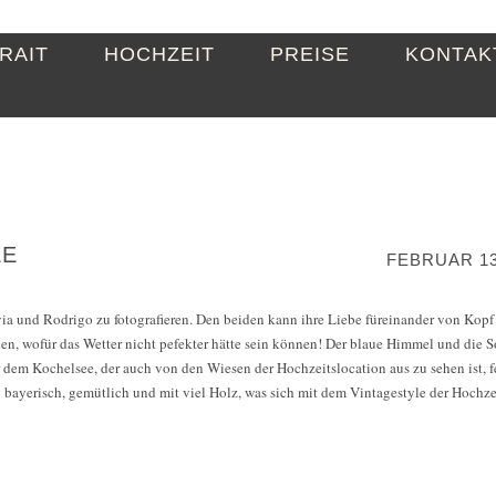
RAIT
HOCHZEIT
PREISE
KONTAK
EE
FEBRUAR 13
ia und Rodrigo zu fotografieren. Den beiden kann ihre Liebe füreinander von Kopf
uen, wofür das Wetter nicht pefekter hätte sein können! Der blaue Himmel und die 
 dem Kochelsee, der auch von den Wiesen der Hochzeitslocation aus zu sehen ist, fe
ig bayerisch, gemütlich und mit viel Holz, was sich mit dem Vintagestyle der Hochz