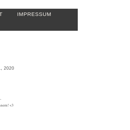
T
IMPRESSUM
, 2020
-
nnern! <3